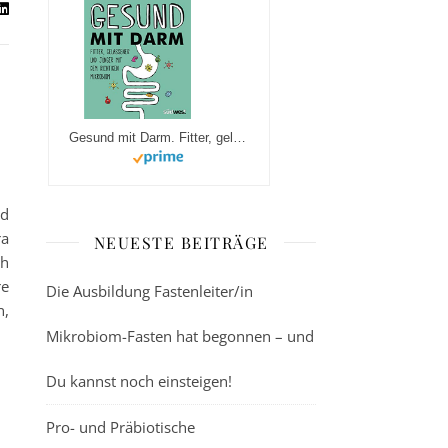
Gesund mit Darm. Fitter, gelassener und jünger mit dem richtigen Mikrobiom
nd
ra
NEUESTE BEITRÄGE
ch
re
Die Ausbildung Fastenleiter/in
n,
Mikrobiom-Fasten hat begonnen – und
Du kannst noch einsteigen!
Pro- und Präbiotische