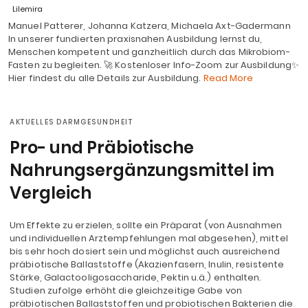
Lilemira
Manuel Patterer, Johanna Katzera, Michaela Axt-Gadermann
In unserer fundierten praxisnahen Ausbildung lernst du,
Menschen kompetent und ganzheitlich durch das Mikrobiom-
Fasten zu begleiten. 🚀 Kostenloser Info-Zoom zur Ausbildung✨
Hier findest du alle Details zur Ausbildung.
Read More
AKTUELLES DARMGESUNDHEIT
Pro- und Präbiotische
Nahrungsergänzungsmittel im
Vergleich
Um Effekte zu erzielen, sollte ein Präparat (von Ausnahmen
und individuellen Arztempfehlungen mal abgesehen), mittel
bis sehr hoch dosiert sein und möglichst auch ausreichend
präbiotische Ballaststoffe (Akazienfasern, Inulin, resistente
Stärke, Galactooligosaccharide, Pektin u.ä.) enthalten.
Studien zufolge erhöht die gleichzeitige Gabe von
präbiotischen Ballaststoffen und probiotischen Bakterien die