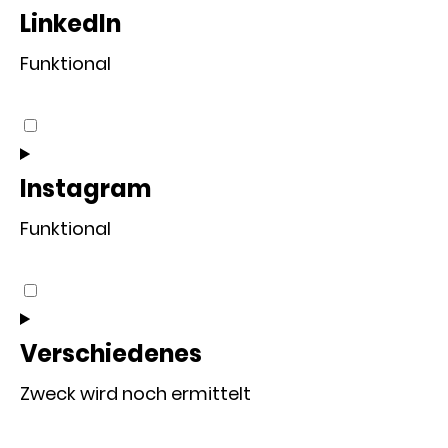
service
LinkedIn
twitter
Funktional
Consent
to
service
Instagram
linkedin
Funktional
Consent
to
service
Verschiedenes
instagram
Zweck wird noch ermittelt