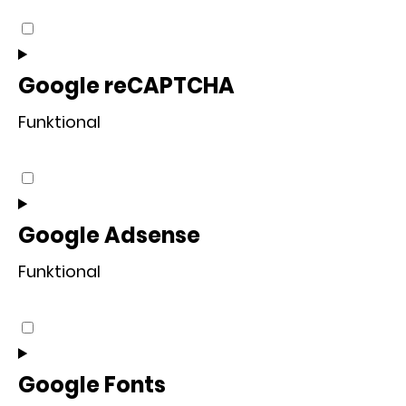
Consent
to
service
Google reCAPTCHA
wordfence
Funktional
Consent
to
service
Google Adsense
google-
Funktional
recaptcha
Consent
to
service
Google Fonts