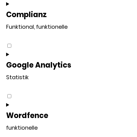
to
service
Complianz
wordpress
Funktional, funktionelle
Consent
to
service
Google Analytics
complianz
Statistik
Consent
to
service
Wordfence
google-
funktionelle
analytics