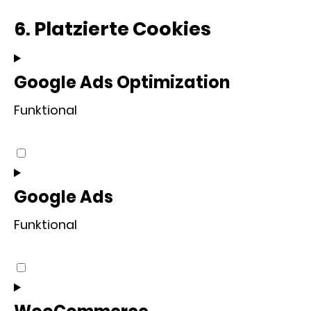
6. Platzierte Cookies
Google Ads Optimization
Funktional
Consent
to
service
Google Ads
google-
Funktional
ads-
optimization
Consent
to
service