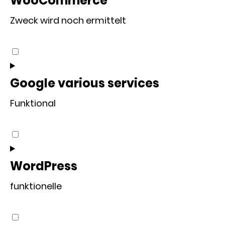
WooCommerce
google-
Zweck wird noch ermittelt
ads
Consent
to
service
Google various services
woocommerce
Funktional
Consent
to
service
WordPress
google-
funktionelle
various-
services
Consent