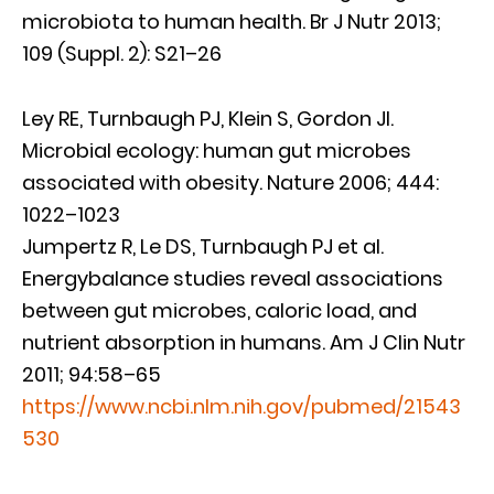
microbiota to human health. Br J Nutr 2013;
109 (Suppl. 2): S21–26
Ley RE, Turnbaugh PJ, Klein S, Gordon JI.
Microbial ecology: human gut microbes
associated with obesity. Nature 2006; 444:
1022–1023
Jumpertz R, Le DS, Turnbaugh PJ et al.
Energybalance studies reveal associations
between gut microbes, caloric load, and
nutrient absorption in humans. Am J Clin Nutr
2011; 94:58–65
https://www.ncbi.nlm.nih.gov/pubmed/21543
530