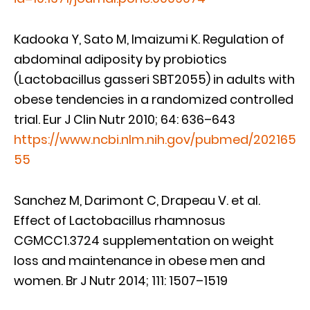
Kadooka Y, Sato M, Imaizumi K. Regulation of
abdominal adiposity by probiotics
(Lactobacillus gasseri SBT2055) in adults with
obese tendencies in a randomized controlled
trial. Eur J Clin Nutr 2010; 64: 636–643
https://www.ncbi.nlm.nih.gov/pubmed/202165
55
Sanchez M, Darimont C, Drapeau V. et al.
Effect of Lactobacillus rhamnosus
CGMCC1.3724 supplementation on weight
loss and maintenance in obese men and
women. Br J Nutr 2014; 111: 1507–1519