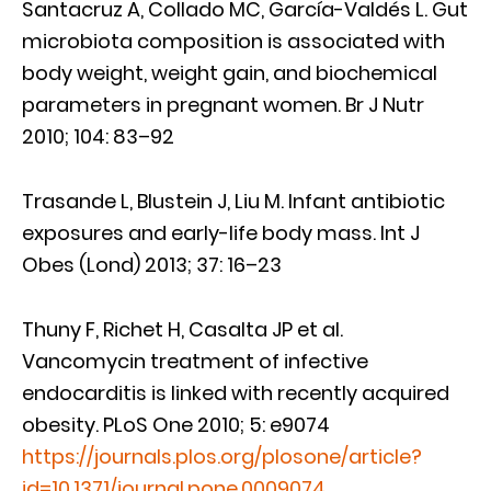
Santacruz A, Collado MC, García-Valdés L. Gut
microbiota composition is associated with
body weight, weight gain, and biochemical
parameters in pregnant women. Br J Nutr
2010; 104: 83–92
Trasande L, Blustein J, Liu M. Infant antibiotic
exposures and early-life body mass. Int J
Obes (Lond) 2013; 37: 16–23
Thuny F, Richet H, Casalta JP et al.
Vancomycin treatment of infective
endocarditis is linked with recently acquired
obesity. PLoS One 2010; 5: e9074
https://journals.plos.org/plosone/article?
id=10.1371/journal.pone.0009074