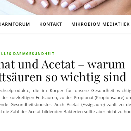
DARMFORUM
KONTAKT
MIKROBIOM MEDIATHEK
ELLES DARMGESUNDHEIT
onat und Acetat – warum
ttsäuren so wichtig sind
echselprodukte, die im Körper für unsere Gesundheit wichti
er kurzkettigen Fettsäuren, zu der Propionat (Propionsäure) u
ende Gesundheitsbooster. Auch Acetat (Essigsäure) zählt zu d
d die Zahl der Acetat bildenden Bakterien sollte aber nicht zu ho