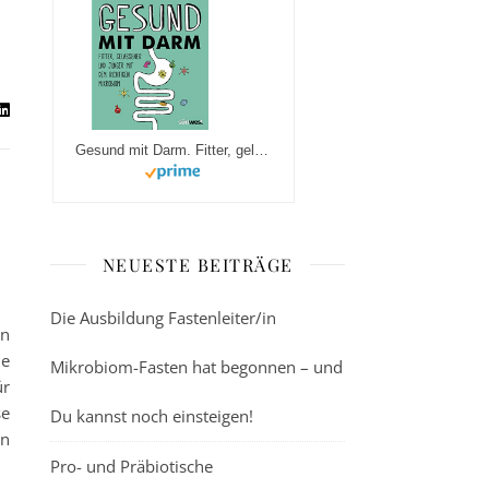
Gesund mit Darm. Fitter, gelassener und jünger mit dem richtigen Mikrobiom
NEUESTE BEITRÄGE
Die Ausbildung Fastenleiter/in
en
le
Mikrobiom-Fasten hat begonnen – und
ür
se
Du kannst noch einsteigen!
en
Pro- und Präbiotische