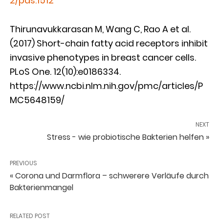
2/pds.1512
Thirunavukkarasan M, Wang C, Rao A et al.
(2017) Short-chain fatty acid receptors inhibit
invasive phenotypes in breast cancer cells.
PLoS One. 12(10):e0186334.
https://www.ncbi.nlm.nih.gov/pmc/articles/P
MC5648159/
NEXT
Stress - wie probiotische Bakterien helfen »
PREVIOUS
« Corona und Darmflora – schwerere Verläufe durch
Bakterienmangel
RELATED POST