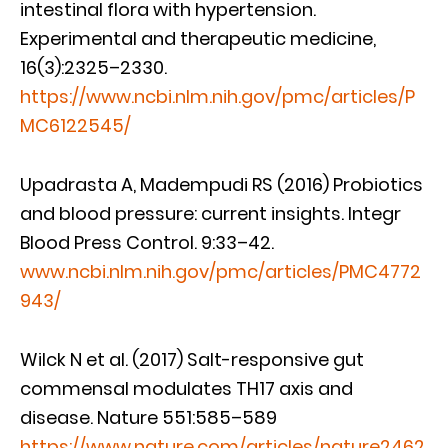
intestinal flora with hypertension.
Experimental and therapeutic medicine,
16(3):2325–2330.
https://www.ncbi.nlm.nih.gov/pmc/articles/P
MC6122545/
Upadrasta A, Madempudi RS (2016) Probiotics
and blood pressure: current insights. Integr
Blood Press Control. 9:33–42.
www.ncbi.nlm.nih.gov/pmc/articles/PMC4772
943/
Wilck N et al. (2017) Salt-responsive gut
commensal modulates TH17 axis and
disease. Nature 551:585–589
https://www.nature.com/articles/nature2462