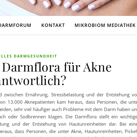
DARMFORUM
KONTAKT
MIKROBIOM MEDIATHEK
ELLES DARMGESUNDHEIT
 Darmflora für Akne
antwortlich?
ied zwischen Ernährung, Stressbelastung und der Entstehung v
von 13.000 Aknepatienten kam heraus, dass Personen, die unt
 leiden, sehr viel häufiger auch Probleme mit dem Darm haben u
ch oder Sodbrennen klagen. Die Darmflora stellt ein wichtig
stung und der Entstehung von Hautunreinheiten dar. Bei ein
aus, dass Personen, die unter Akne, Hautunreinheiten, Picke