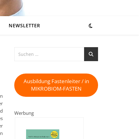
NEWSLETTER
Ausbildung Fastenleiter / in
MIKROBIOM-FASTEN
on
er
nd
Werbung
es
er
ln